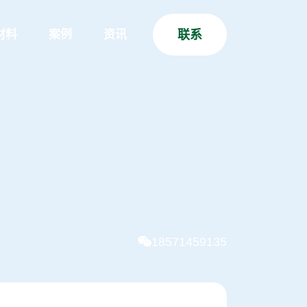
材料
案例
资讯
联系
18571459135