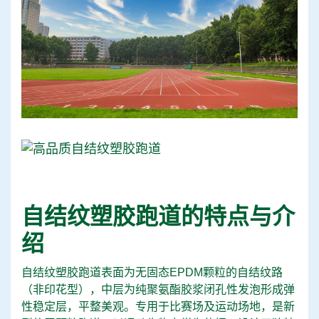
自结纹塑胶跑道的特点与介
绍
自结纹塑胶跑道表面为无固态EPDM颗粒的自结纹路
（非印花型），中层为纯聚氨酯胶浆闭孔性发泡形成弹
性稳定层，平整美观。专用于比赛场及运动场地，是新