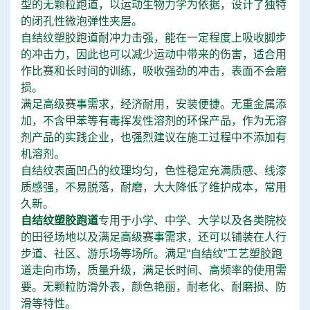
型的无颗粒跑道，以运动生物力学为依据，设计了独特
的闭孔性微泡弹性夹层。
自结纹塑胶跑道耐冲力击强，能在一定程度上吸收脚步
的冲击力，因此也可以减少运动中带来的伤害，适合用
作比赛和长时间的训练，吸收强劲的冲击，表面不会磨
损。
满足高级赛事需求，经济耐用，安装便捷。无重金属添
加，不含甲苯等有毒挥发性溶剂的环保产品，作为无溶
剂产品的实践企业，也强烈建议在施工过程中不添加有
机溶剂。
自结纹表面凹凸的纹理均匀，色性稳定充满质感、线漆
质感强，不易脱落，耐磨，大大降低了维护成本，常用
久新。
自结纹塑胶跑道
专用于小学、中学、大学以及各类院校
的田径场地以及满足高级赛事需求，还可以铺装在人行
步道、社区、游乐场等场所。满足“自结纹”工艺塑胶跑
道走向市场，质量升级，满足长时间、高频率的使用需
要。无颗粒防滑外表，颜色艳丽，耐老化、耐磨损、防
滑等特性。