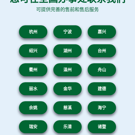
可提供完善的售前和售后服务
杭州
宁波
嘉兴
绍兴
湖州
台州
衢州
温州
舟山
丽水
金华
建德
余姚
慈溪
海宁
瑞安
乐清
诸暨