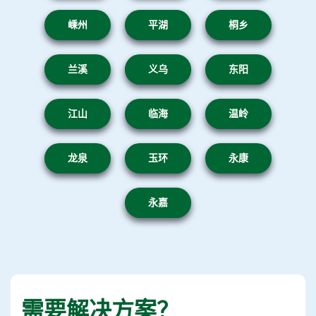
嵊州
平湖
桐乡
兰溪
义乌
东阳
江山
临海
温岭
龙泉
玉环
永康
永嘉
需要解决方案？