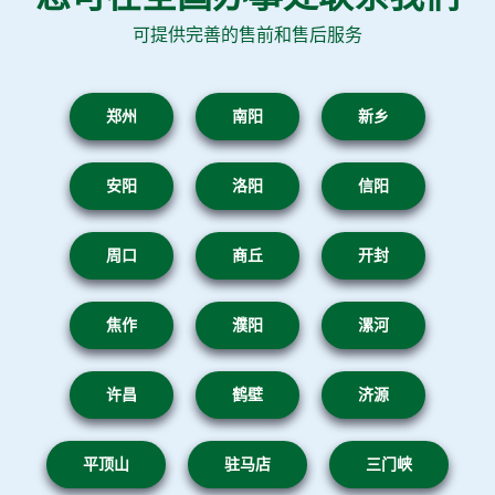
可提供完善的售前和售后服务
郑州
南阳
新乡
安阳
洛阳
信阳
周口
商丘
开封
焦作
濮阳
漯河
许昌
鹤壁
济源
平顶山
驻马店
三门峡