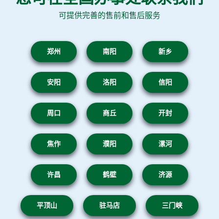
可提供完善的售前和售后服务
郑州
南阳
新乡
安阳
洛阳
信阳
周口
商丘
开封
焦作
濮阳
漯河
许昌
鹤壁
济源
平顶山
驻马店
三门峡