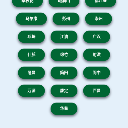
攀枝花
峨眉山
都江堰
马尔康
彭州
崇州
邛崃
江油
广汉
什邡
绵竹
射洪
隆昌
简阳
阆中
万源
康定
西昌
华蓥