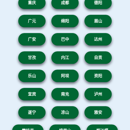
重庆
成都
德阳
广元
绵阳
眉山
广安
巴中
达州
甘孜
内江
自贡
乐山
阿坝
资阳
宜宾
南充
泸州
遂宁
凉山
雅安