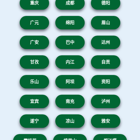
重庆
成都
德阳
广元
绵阳
眉山
广安
巴中
达州
甘孜
内江
自贡
乐山
阿坝
资阳
宜宾
南充
泸州
遂宁
凉山
雅安