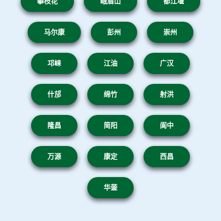
攀枝花
峨眉山
都江堰
马尔康
彭州
崇州
邛崃
江油
广汉
什邡
绵竹
射洪
隆昌
简阳
阆中
万源
康定
西昌
华蓥