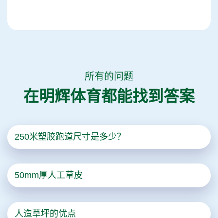
所有的问题
在明辉体育都能找到答案
250米塑胶跑道尺寸是多少？
50mm厚人工草皮
人造草坪的优点