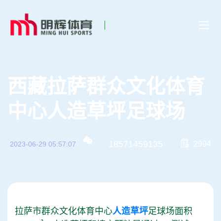
西藏拉萨群众文化体育
中心人造草坪足球场
18571459135
2994
2023-06-29 05:57:07
拉萨市群众文化体育中心
人造草坪
足球场面积