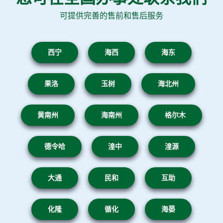
可提供完善的售前和售后服务
西宁
海西
海东
果洛
玉树
海北州
黄南州
海南州
格尔木
德令哈
湟中
湟源
大通
民和
互助
化隆
循化
海晏