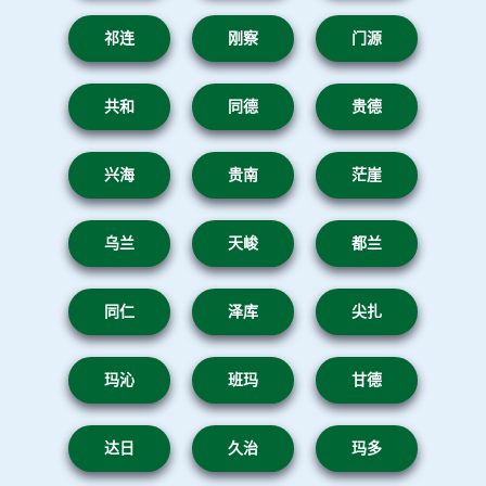
祁连
刚察
门源
共和
同德
贵德
兴海
贵南
茫崖
乌兰
天峻
都兰
同仁
泽库
尖扎
玛沁
班玛
甘德
达日
久治
玛多