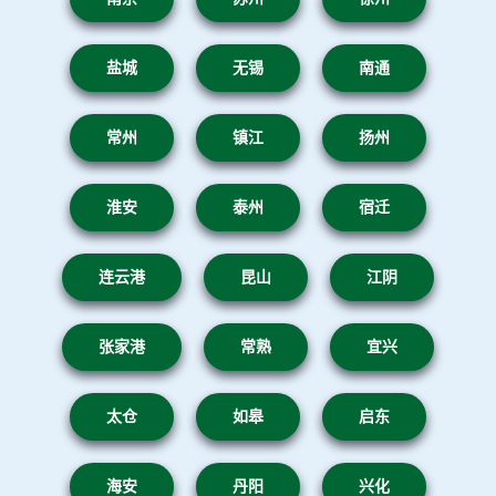
盐城
无锡
南通
常州
镇江
扬州
淮安
泰州
宿迁
连云港
昆山
江阴
张家港
常熟
宜兴
太仓
如皋
启东
海安
丹阳
兴化